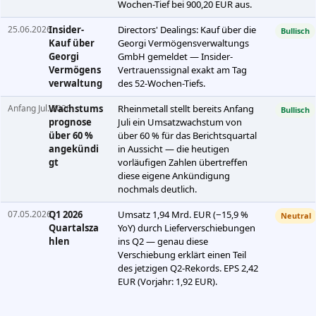
Wochen-Tief bei 900,20 EUR aus.
25.06.2026
Insider-
Directors' Dealings: Kauf über die
Bullisch
Kauf über
Georgi Vermögensverwaltungs
Georgi
GmbH gemeldet — Insider-
Vermögens
Vertrauenssignal exakt am Tag
verwaltung
des 52-Wochen-Tiefs.
Anfang Jul. 2026
Wachstums
Rheinmetall stellt bereits Anfang
Bullisch
prognose
Juli ein Umsatzwachstum von
über 60 %
über 60 % für das Berichtsquartal
angekündi
in Aussicht — die heutigen
gt
vorläufigen Zahlen übertreffen
diese eigene Ankündigung
nochmals deutlich.
07.05.2026
Q1 2026
Umsatz 1,94 Mrd. EUR (−15,9 %
Neutral
Quartalsza
YoY) durch Lieferverschiebungen
hlen
ins Q2 — genau diese
Verschiebung erklärt einen Teil
des jetzigen Q2-Rekords. EPS 2,42
EUR (Vorjahr: 1,92 EUR).