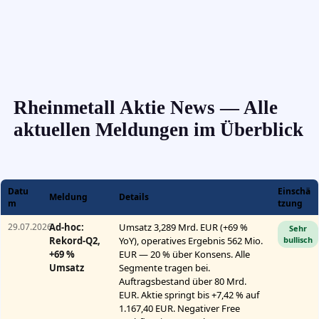
Rheinmetall Aktie News — Alle
aktuellen Meldungen im Überblick
Datu
Einschä
Meldung
Details
m
tzung
29.07.2026
Ad-hoc:
Umsatz 3,289 Mrd. EUR (+69 %
Sehr
Rekord-Q2,
YoY), operatives Ergebnis 562 Mio.
bullisch
+69 %
EUR — 20 % über Konsens. Alle
Umsatz
Segmente tragen bei.
Auftragsbestand über 80 Mrd.
EUR. Aktie springt bis +7,42 % auf
1.167,40 EUR. Negativer Free