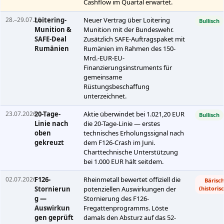
Cashflow im Quartal erwartet.
28.–29.07.26
Loitering-
Neuer Vertrag über Loitering
Bullisch
Munition &
Munition mit der Bundeswehr.
SAFE-Deal
Zusätzlich SAFE-Auftragspaket mit
Rumänien
Rumänien im Rahmen des 150-
Mrd.-EUR-EU-
Finanzierungsinstruments für
gemeinsame
Rüstungsbeschaffung
unterzeichnet.
23.07.2026
20-Tage-
Aktie überwindet bei 1.021,20 EUR
Bullisch
Linie nach
die 20-Tage-Linie — erstes
oben
technisches Erholungssignal nach
gekreuzt
dem F126-Crash im Juni.
Charttechnische Unterstützung
bei 1.000 EUR hält seitdem.
02.07.2026
F126-
Rheinmetall bewertet offiziell die
Bärisc
Stornierun
potenziellen Auswirkungen der
(historis
g —
Stornierung des F126-
Auswirkun
Fregattenprogramms. Löste
gen geprüft
damals den Absturz auf das 52-