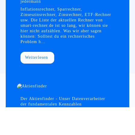
jedermann
Inflationsrechner, Sparrechner,
Zinseszinsrechner, Zinsrechner, ETF-Rechner
usw. Die Liste der aktuellen Rechner von
smart-rechner.de ist so lang, wir können sie
hier nicht aufzählen. Was wir aber sagen
können: Solltest du ein rechnerisches
Problem h...
Weiterlesen
Der Aktienfinder - Unser Datenverarbeiter
der fundamentalen Kennzahlen
Unser Datenverarbeiter der fundamentalen
Kennzahlen Torsten Tiedt ist der Entwickler
von Aktienfinder. Seine Idee dahinter:
Qualitiätsaktien für Jedermann! Mit seinem
Programm ermöglicht er die Visualisierung