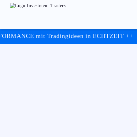
it Tradingideen in ECHTZEIT ++
++ Index T