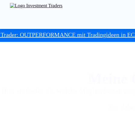
FORMANCE mit Tradingideen in ECHTZEIT ++
++ I
Meine 
Hier entdeckst du, welche Möglichkeiten es g
Sei dabe