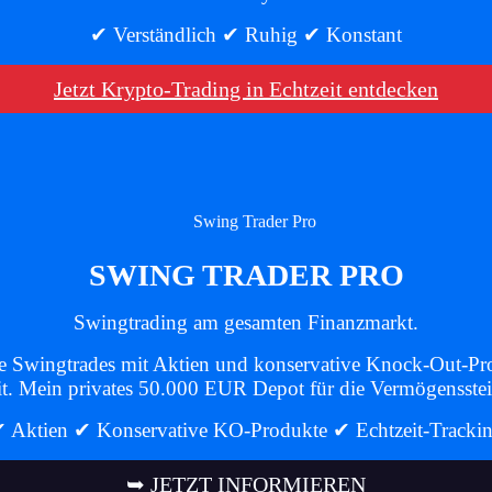
✔ Verständlich ✔ Ruhig ✔ Konstant
Jetzt Krypto-Trading in Echtzeit entdecken
SWING TRADER PRO
Swingtrading am gesamten Finanzmarkt.
e Swingtrades mit Aktien und konservative Knock-Out-Pr
it. Mein privates 50.000 EUR Depot für die Vermögensste
 Aktien ✔ Konservative KO-Produkte ✔ Echtzeit-Tracki
➥ JETZT INFORMIEREN