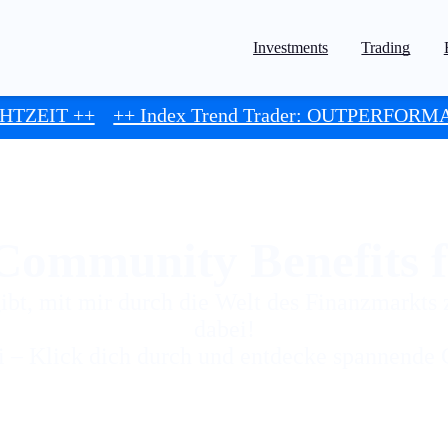
Investments
Trading
ndex Trend Trader: OUTPERFORMANCE mit Tradingi
Community Benefits f
ibt, mit mir durch die Welt des Finanzmarkts 
dabei!
i – Klick dich durch und entdecke spannende