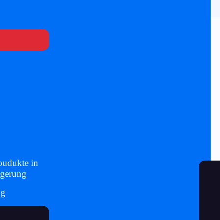
oudukte in
igerung
ng