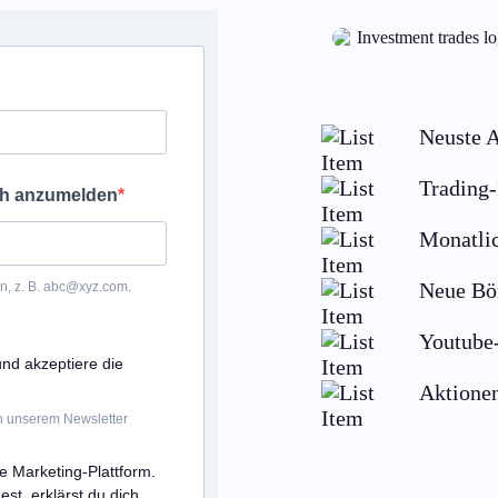
Neuste A
Trading-
ich anzumelden
Monatli
Neue Bör
an, z. B. abc@xyz.com.
Youtube-
und akzeptiere die
Aktione
in unserem Newsletter
e Marketing-Plattform.
t, erklärst du dich